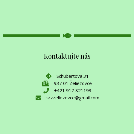
Kontaktujte nás
Schubertova 31
937 01 Želiezovce
+421 917 821193
srzzeliezovce@gmail.com