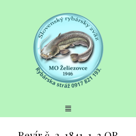
Revír č. 2-1841-1-3 OR