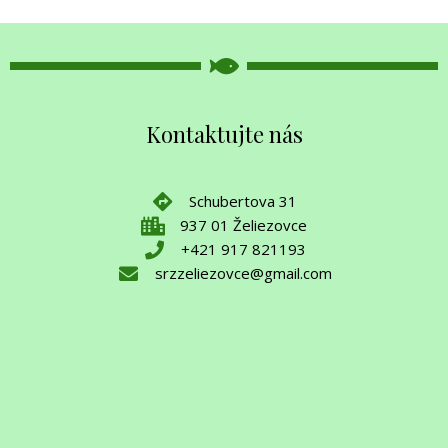
Kontaktujte nás
Schubertova 31
937 01 Želiezovce
+421 917 821193
srzzeliezovce@gmail.com