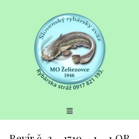
Revír č. 2 – 1710 – 1 – 1 OR