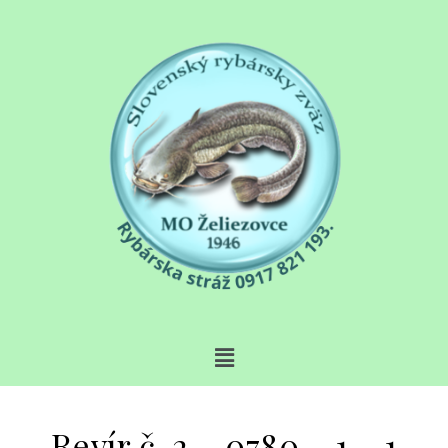
Revír č. 2 – 0780 – 1 – 1