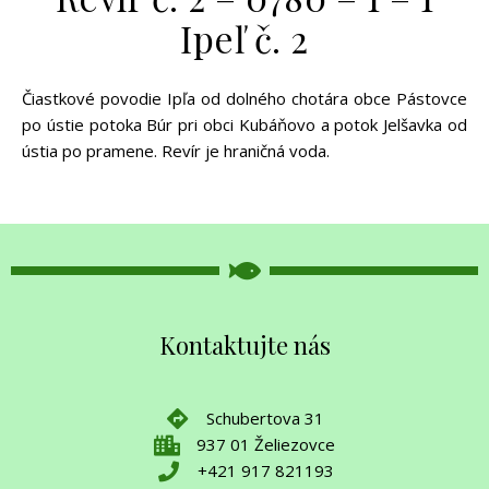
Ipeľ č. 2
Čiastkové povodie Ipľa od dolného chotára obce Pástovce
po ústie potoka Búr pri obci Kubáňovo a potok Jelšavka od
ústia po pramene. Revír je hraničná voda.
Kontaktujte nás
Schubertova 31
937 01 Želiezovce
+421 917 821193