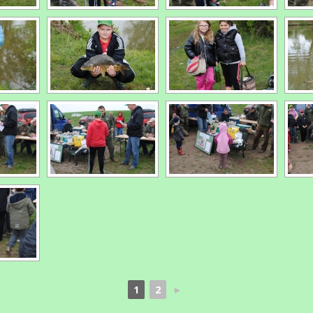
1
2
►