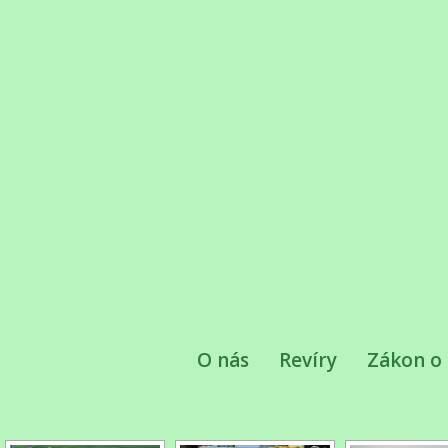
O nás
Revíry
Zákon o 