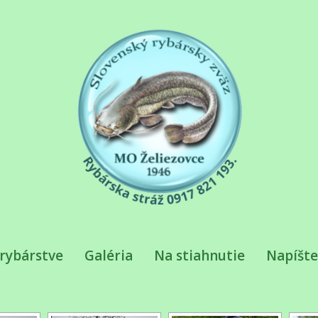
rybárstve
Galéria
Na stiahnutie
Napíšt