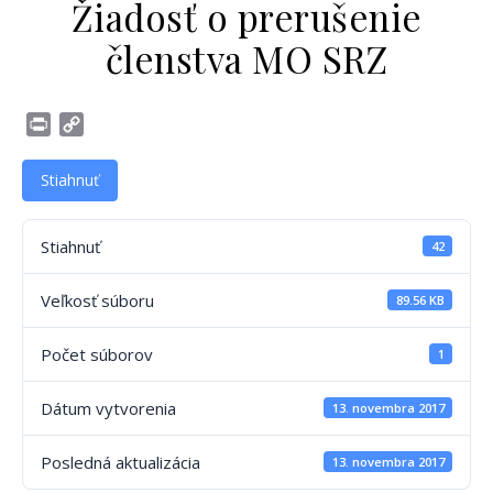
Žiadosť o prerušenie
členstva MO SRZ
Print
Copy
Link
Stiahnuť
Stiahnuť
42
Veľkosť súboru
89.56 KB
Počet súborov
1
Dátum vytvorenia
13. novembra 2017
Posledná aktualizácia
13. novembra 2017