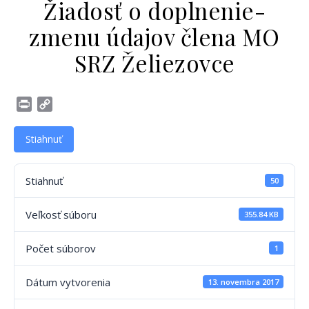
Žiadosť o doplnenie-
zmenu údajov člena MO
SRZ Želiezovce
Print
Copy
Link
Stiahnuť
Stiahnuť
50
Veľkosť súboru
355.84 KB
Počet súborov
1
Dátum vytvorenia
13. novembra 2017