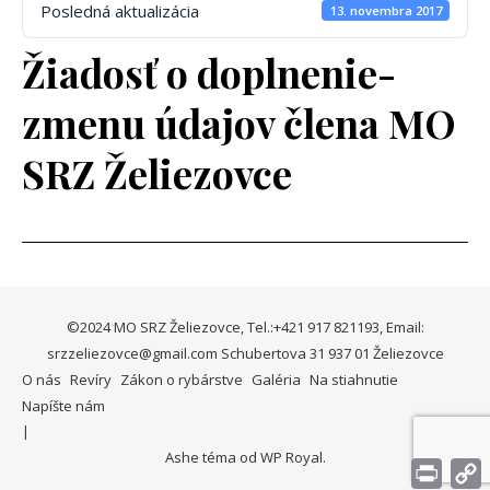
Posledná aktualizácia
13. novembra 2017
Žiadosť o doplnenie-
zmenu údajov člena MO
SRZ Želiezovce
©2024 MO SRZ Želiezovce, Tel.:+421 917 821193, Email:
srzzeliezovce@gmail.com Schubertova 31 937 01 Želiezovce
O nás
Revíry
Zákon o rybárstve
Galéria
Na stiahnutie
Napíšte nám
Ashe téma od
WP Royal
.
Print
L