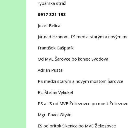
rybárska stráž
0917 821 193
Jozef Belica
Júr nad Hronom, ĽS medzi starým a novým mo
František Gašparík
Od MVE Šarovce po koniec Svodova
Adrián Pustai
PS medzi starým a novým mostom Šarovce
Bc. Štefan Vykukel
PS a ĽS
od MVE Želiezovce po most Želiezov
Mgr. Pavol Gilyán
ĽS od prítok Sikenica po MVE Želiezovce