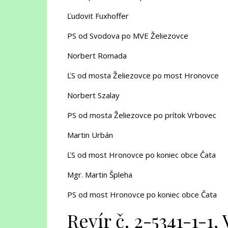
Ľudovit Fuxhoffer
PS od Svodova po MVE Želiezovce
Norbert Romada
ĽS od mosta Želiezovce po most Hronovce
Norbert Szalay
PS od mosta Želiezovce po prítok Vrbovec
Martin Urbán
ĽS od most Hronovce po koniec obce Čata
Mgr. Martin Špleha
PS od most Hronovce po koniec obce Čata
Revír č. 2-5341-1-1,