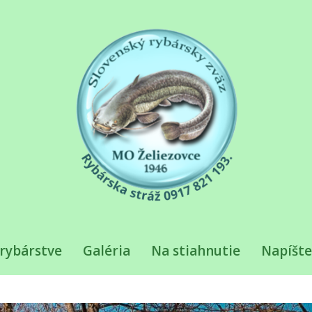
rybárstve
Galéria
Na stiahnutie
Napíšt